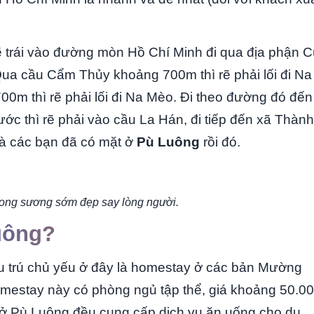
rẽ trái vào đường mòn Hồ Chí Minh đi qua địa phận 
a cầu Cẩm Thủy khoảng 700m thì rẽ phải lối đi Na
m thì rẽ phải lối đi Na Mèo. Đi theo đường đó đến
c thì rẽ phải vào cầu La Hán, đi tiếp đến xã Thành
là các bạn đã có mặt ở
Pù Luông
rồi đó.
rong sương sớm đẹp say lòng người.
uông?
u trú chủ yếu ở đây là homestay ở các bản Mường
estay này có phòng ngủ tập thể, giá khoảng 50.0
ở Pù Luông đều cung cấp dịch vụ ăn uống cho du