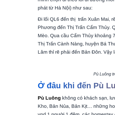
phát từ Hà Nội) như sau:
Đi lối QL6 đến thị trấn Xuân Mai, 
Phương đến Thị Trấn Cẩm Thủy. Qu
Mèo. Qua cầu Cẩm Thủy khoảng 700
Thị Trấn Cành Nàng, huyện Bá Thướ
Lâm thỉ rẽ phải đến Bản Đôn. Vậy 
Pù Luông t
Ở đâu khi đến Pù L
Pù Luông
không có khách sạn, lư
Kho, Bản Nủa, Bản Kịt… những hom
vnd 1 người 1 đêm, các homestay 