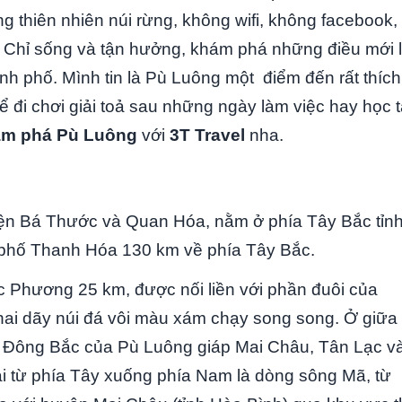
 thiên nhiên núi rừng, không wifi, không facebook,
. Chỉ sống và tận hưởng, khám phá những điều mới 
ành phố. Mình tin là Pù Luông một điểm đến rất thích
 đi chơi giải toả sau những ngày làm việc hay học 
m phá Pù Luông
với
3T Travel
nha.
ện Bá Thước và Quan Hóa, nằm ở phía Tây Bắc tỉn
 phố Thanh Hóa 130 km về phía Tây Bắc.
 Phương 25 km, được nối liền với phần đuôi của
i dãy núi đá vôi màu xám chạy song song. Ở giữa 
à Đông Bắc của Pù Luông giáp Mai Châu, Tân Lạc v
i từ phía Tây xuống phía Nam là dòng sông Mã, từ