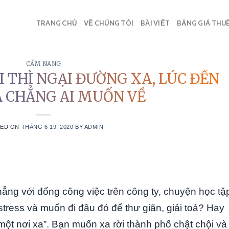
TRANG CHỦ
VỀ CHÚNG TÔI
BÀI VIẾT
BẢNG GIÁ THUÊ
CẨM NANG
I THÌ NGẠI ĐƯỜNG XA, LÚC ĐẾN
Á CHẲNG AI MUỐN VỀ
TED ON
THÁNG 6 19, 2020
BY
ADMIN
ẳng với đống công việc trên công ty, chuyện học tậ
stress và muốn đi đâu đó để thư giãn, giải toả? Hay
một nơi xa”. Bạn muốn xa rời thành phố chật chội và