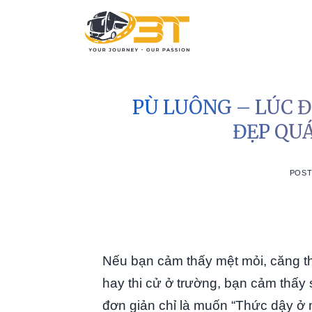
Skip
to
content
PÙ LUÔNG – LÚC Đ
ĐẸP QU
POS
Nếu bạn cảm thấy mệt mỏi, căng th
hay thi cử ở trường, bạn cảm thấy 
đơn giản chỉ là muốn “Thức dậy ở 