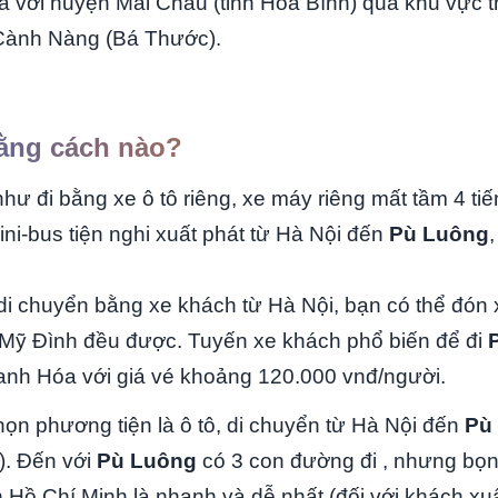
 với huyện Mai Châu (tỉnh Hòa Bình) qua khu vực t
 Cành Nàng (Bá Thước).
bằng cách nào?
ư đi bằng xe ô tô riêng, xe máy riêng mất tầm 4 tiế
ini-bus tiện nghi xuất phát từ Hà Nội đến
Pù Luông
,
i chuyển bằng xe khách từ Hà Nội, bạn có thể đón 
Mỹ Đình đều được. Tuyến xe khách phổ biến để đi
anh Hóa với giá vé khoảng 120.000 vnđ/người.
họn phương tiện là ô tô, di chuyển từ Hà Nội đến
Pù
). Đến với
Pù Luông
có 3 con đường đi , nhưng bọ
 Hồ Chí Minh là nhanh và dễ nhất (đối với khách xu