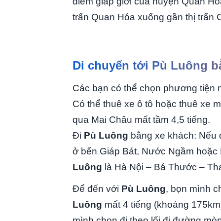
điểm giáp giới của huyện Quan Hóa
trấn Quan Hóa xuống gần thị trấn
Di chuyển tới Pù Luông 
Các bạn có thể chọn phương tiện nh
Có thể thuê xe ô tô hoặc thuê xe m
qua Mai Châu mất tầm 4,5 tiếng.
Đi
Pù Luông
bằng xe khách: Nếu d
ở bến Giáp Bát, Nước Ngầm hoặc 
Luông
là Hà Nội – Bá Thước – Th
Để đến với
Pù Luông
, bọn mình c
Luông
mất 4 tiếng (khoảng 175km
mình chọn đi theo lối đi đường mòn