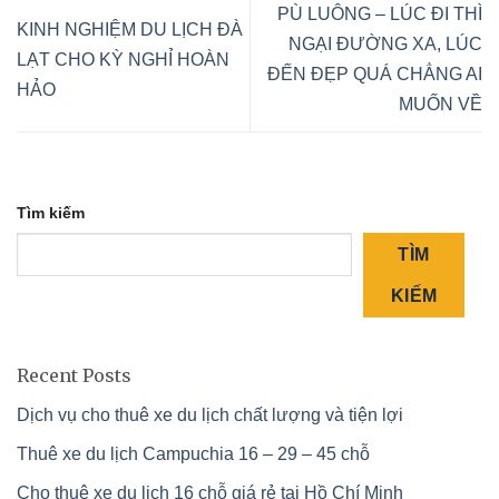
PÙ LUÔNG – LÚC ĐI THÌ
KINH NGHIỆM DU LỊCH ĐÀ
NGẠI ĐƯỜNG XA, LÚC
LẠT CHO KỲ NGHỈ HOÀN
ĐẾN ĐẸP QUÁ CHẲNG AI
HẢO
MUỐN VỀ
Tìm kiếm
TÌM
KIẾM
Recent Posts
Dịch vụ cho thuê xe du lịch chất lượng và tiện lợi
Thuê xe du lịch Campuchia 16 – 29 – 45 chỗ
Cho thuê xe du lịch 16 chỗ giá rẻ tại Hồ Chí Minh