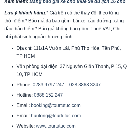
Xem thêm:
Bảng báo giá xe cho thuê xe du lịch 16 chỗ
Lưu ý khách hàng:
* Giá trên có thể thay đổi theo từng
thời điểm.* Báo giá đã bao gồm: Lái xe, cầu đường, xăng
dầu, bảo hiểm.* Báo giá không bao gồm: Thuế VAT, Chi
phí phát sinh ngoài chương trình.
Địa chỉ: 111/1A Vườn Lài, Phú Thọ Hòa, Tân Phú,
TP HCM
Văn phòng đại diện: 37 Nguyễn Giản Thanh, P 15, Q
10, TP HCM
Phone:
0283 9797 247
–
028 3868 3247
Hotline:
0888 152 247
Email:
booking@tourtutuc.com
Email:
huulong@tourtutuc.com
Website:
www.tourtutuc.com