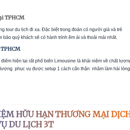
tại TPHCM
tour du lịch đi xa. Đặc biệt trong đoàn có người già và trẻ
 bảo quý khách sẽ có hành trình êm ái và thoải mái nhất.
ại TPHCM
 điểm hiện tại rất phổ biến Limousine là khái niệm về chất lượn
t lượng phục vụ được setup 1 cách cẩn thận nhầm làm hài lòng
IỆM HỮU HẠN THƯƠNG MẠI DỊC
VỤ DU LỊCH 3T