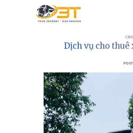
Skip
to
content
CHO
Dịch vụ cho thuê x
POS