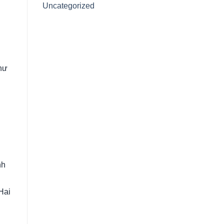
Uncategorized
hư
nh
Hai