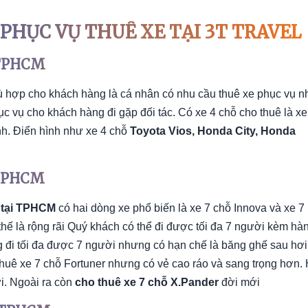
 PHỤC VỤ THUÊ XE TẠI 3T TRAVEL
i TPHCM
 hợp cho khách hàng là cá nhân có nhu cầu thuê xe phục vụ n
ục vụ cho khách hàng đi gặp đối tác. Có xe 4 chỗ cho thuê là xe
nh. Điển hình như xe 4 chỗ
Toyota Vios, Honda City, Honda
i TPHCM
ỗ tại TPHCM
có hai dòng xe phổ biến là xe 7 chỗ Innova và xe 7
 thế là rộng rãi Quý khách có thể đi được tối đa 7 người kèm hà
g đi tối đa được 7 người nhưng có hạn chế là băng ghế sau hơi
 thuê xe 7 chỗ Fortuner nhưng có vẻ cao ráo và sang trọng hơn. 
i. Ngoài ra còn
cho thuê xe 7 chỗ X.Pander
đời mới