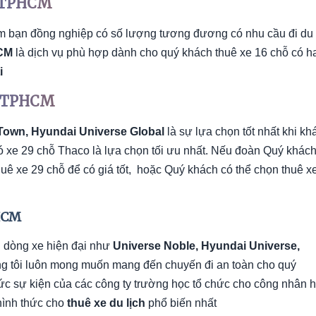
ại TPHCM
m bạn đồng nghiệp có số lượng tương đương có nhu cầu đi du
HCM
là dịch vụ phù hợp dành cho quý khách thuê xe 16 chỗ có h
i
ại TPHCM
Town, Hyundai Universe Global
là sự lựa chọn tốt nhất khi kh
ó xe 29 chỗ Thaco là lựa chọn tối ưu nhất. Nếu đoàn Quý khách
uê xe 29 chỗ để có giá tốt, hoặc Quý khách có thể chọn thuê x
PHCM
 dòng xe hiện đại như
Universe Noble, Hyundai Universe,
g tôi luôn mong muốn mang đến chuyến đi an toàn cho quý
c sự kiện của các công ty trường học tổ chức cho công nhân 
 hình thức cho
thuê xe du lịch
phổ biến nhất