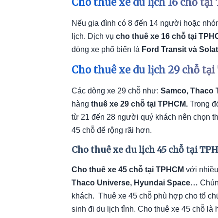
Cho thuê xe du lịch 16 chỗ t
Nếu gia đình có 8 đến 14 người hoặc nhó
lịch. Dịch vụ
cho thuê xe 16 chỗ tại TP
dòng xe phổ biến là
Ford Transit và Solat
Cho thuê xe du lịch 29 chỗ t
Các dòng xe 29 chỗ như:
Samco, Thaco 
hàng
thuê xe 29 chỗ tại TPHCM.
Trong đ
từ 21 đến 28 người quý khách nên chọn th
45 chỗ để rộng rãi hơn.
Cho thuê xe du lịch 45 chỗ tại T
Cho thuê xe 45 chỗ tại TPHCM
với nhiều
Thaco Universe, Hyundai Space…
Chún
khách. Thuê xe 45 chỗ phù hợp cho tổ chứ
sinh đi du lịch tỉnh. Cho thuê xe 45 chỗ là